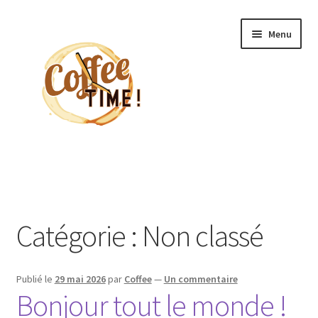
Aller
Aller
Menu
à
au
la
contenu
navigation
Accueil
Catégorie :
Non classé
Publié le
29 mai 2026
par
Coffee
—
Un commentaire
Bonjour tout le monde !