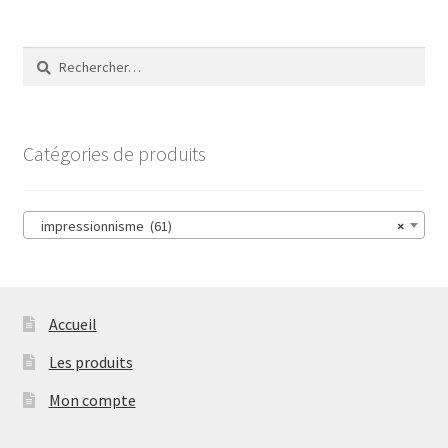
Les
options
Rechercher :
peuvent
être
choisies
sur
Catégories de produits
la
page
du
impressionnisme (61)
×
produit
Accueil
Les produits
Mon compte