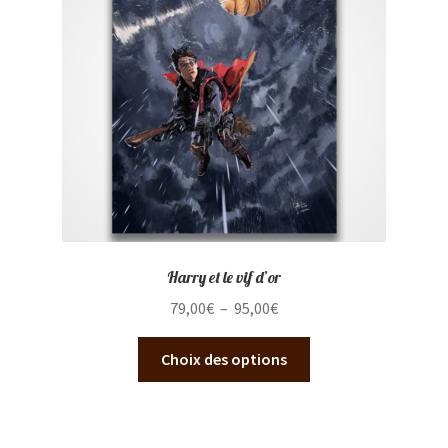
être
choisies
sur
la
page
du
produit
Harry et le vif d’or
Plage
79,00
€
–
95,00
€
de
Ce
prix :
Choix des options
produit
79,00€
a
à
plusieurs
95,00€
variations.