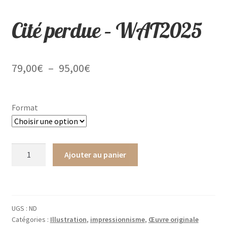
Cité perdue – WAT2025
Plage
79,00
€
–
95,00
€
de
prix :
Format
79,00€
à
quantité
Ajouter au panier
95,00€
de
Cité
perdue
-
UGS :
ND
WAT2025
Catégories :
Illustration
,
impressionnisme
,
Œuvre originale